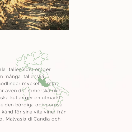
rala Italien som omger
 många italienska
inodlingar mycket gamla
ar även det romerska riket.
ska kullar ger en utmärkt
are den bördiga och porösa
känd för sina vita viner från
o, Malvasia di Candia och