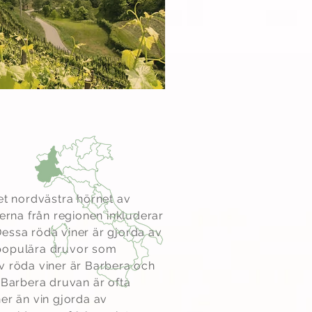
et nordvästra hörnet av
nerna från regionen inkluderar
essa röda viner är gjorda av
populära druvor som
v röda viner är Barbera och
 Barbera druvan är ofta
er än vin gjorda av