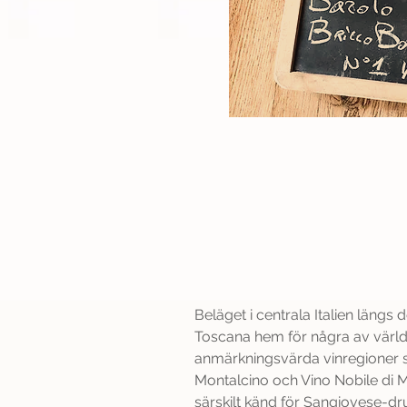
Toscana
Beläget i centrala Italien längs 
Toscana hem för några av värl
anmärkningsvärda vinregioner så
Montalcino och Vino Nobile di 
särskilt känd för Sangiovese-dr