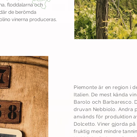
a, floddalarna och
 där de berömda
olino vinerna produceras.
Piemonte
Piemonte är en region i d
Italien. De mest kända vi
Barolo och Barbaresco. D
druvan Nebbiolo. Andra 
används för produktion a
Dolcetto. Viner gjorda på
fruktig med mindre tannin