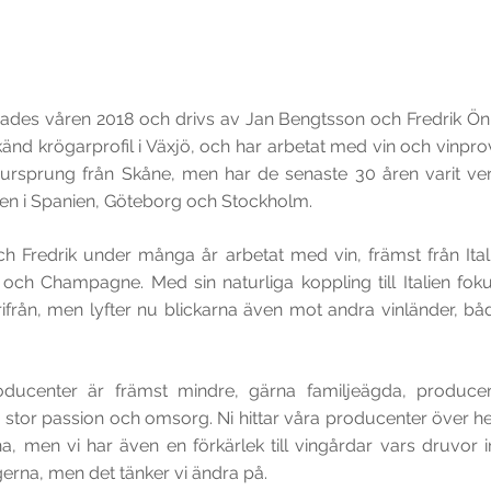
des våren 2018 och drivs av Jan Bengtsson och Fredrik Önr
nd krögarprofil i Växjö, och har arbetat med vin och vinpro
tt ursprung från Skåne, men har de senaste 30 åren varit ve
en i Spanien, Göteborg och Stockholm.
ch Fredrik under många år arbetat med vin, främst från Ita
 och Champagne. Med sin naturliga koppling till Italien fo
rifrån, men lyfter nu blickarna även mot andra vinländer, b
roducenter är främst mindre, gärna familjeägda, producen
tor passion och omsorg. Ni hittar våra producenter över hela
, men vi har även en förkärlek till vingårdar vars druvor int
erna, men det tänker vi ändra på.