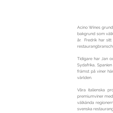
Acino Wines grunda
bakgrund som välkä
år. Fredrik har si
restaurangbransch
Tidigare har Jan o
Sydafrika, Spanien
främst på viner hä
världen.
Våra italienska p
premiumviner med s
välkända regionerna
svenska restaurang