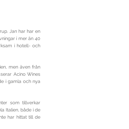
up. Jan har har en
vningar i mer än 40
rksam i hotell- och
lien, men även från
kuserar Acino Wines
åde i gamla och nya
ter som tillverkar
 Italien, både i de
e har hittat till de