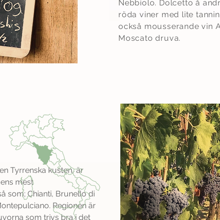
Nebbiolo. Dolcetto å andr
röda viner med lite tanni
också mousserande vin A
Moscato druva.
den Tyrrenska kusten, är
dens mest
 som; Chianti, Brunello di
Montepulciano. Regionen är
uvorna som trivs bra i det