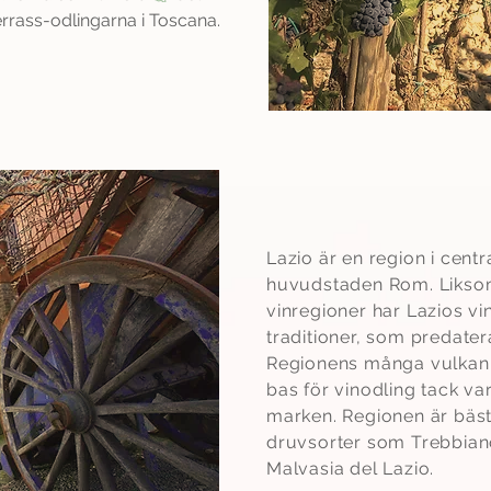
errass-odlingarna i Toscana.
Lazio
Lazio är en region i cent
huvudstaden Rom. Liksom
vinregioner har Lazios v
traditioner, som predater
Regionens många vulkani
bas för vinodling tack v
marken. Regionen är bäst 
druvsorter som Trebbian
Malvasia del Lazio.