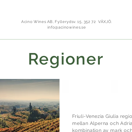
Acino Wines AB, Fyllerydsv. 15, 352 72 VÄXJÖ.
info@acinowines.se
Regioner
Friuli-Venezia 
Friuli-Venezia Giulia reg
mellan Alperna och Adria
kombination av mark och 