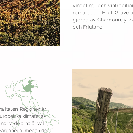
vinodling, och vintradition
romartiden. Friuli Grave ä
gjorda av Chardonnay, Sa
och Friulano.
a Italien. Regionen är
uropeiska klimatet av
e norra delarna är väl
 Garganega, medan de