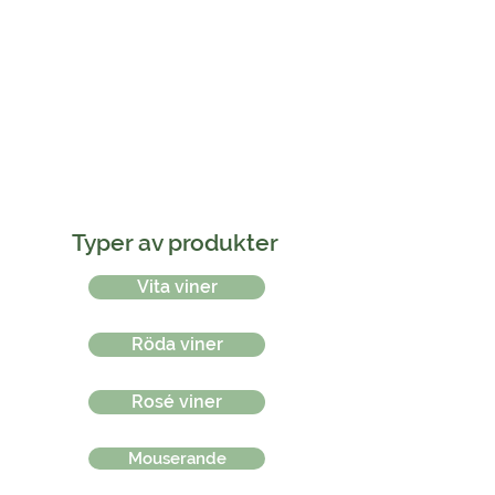
Acino
Win
Typer av produkter
Vita viner
Röda viner
Rosé viner
Mouserande